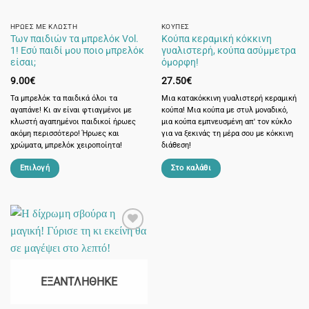
στη
σελίδα
ΉΡΩΕΣ ΜΕ ΚΛΩΣΤΉ
ΚΟΎΠΕΣ
Των παιδιών τα μπρελόκ Vol.
Κούπα κεραμική κόκκινη
του
1! Εσύ παιδί μου ποιο μπρελόκ
γυαλιστερή, κούπα ασύμμετρα
προϊόντος
είσαι;
όμορφη!
9.00
€
27.50
€
Τα μπρελόκ τα παιδικά όλοι τα
Μια κατακόκκινη γυαλιστερή κεραμική
αγαπάνε! Κι αν είναι φτιαγμένοι με
κούπα! Μια κούπα με στυλ μοναδικό,
κλωστή αγαπημένοι παιδικοί ήρωες
μια κούπα εμπνευσμένη απ' τον κύκλο
ακόμη περισσότερο! Ήρωες και
για να ξεκινάς τη μέρα σου με κόκκινη
χρώματα, μπρελόκ χειροποίητα!
διάθεση!
Επιλογή
Στο καλάθι
Αυτό
το
προϊόν
έχει
πολλαπλές
παραλλαγές.
Οι
ΕΞΑΝΤΛΉΘΗΚΕ
επιλογές
μπορούν