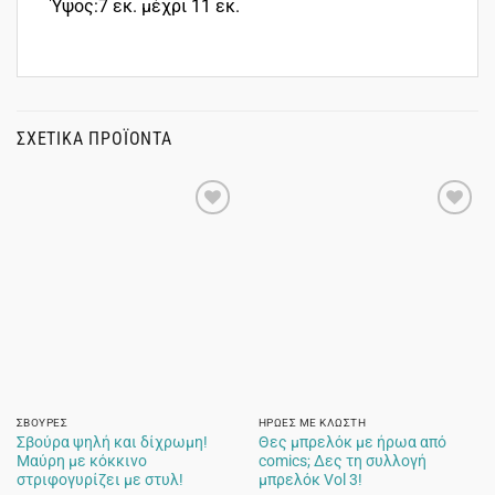
Ύψος:7 εκ. μέχρι 11 εκ.
ΣΧΕΤΙΚΆ ΠΡΟΪΌΝΤΑ
ΣΒΟΎΡΕΣ
ΉΡΩΕΣ ΜΕ ΚΛΩΣΤΉ
Σβούρα ψηλή και δίχρωμη!
Θες μπρελόκ με ήρωα από
Μαύρη με κόκκινο
comics; Δες τη συλλογή
στριφογυρίζει με στυλ!
μπρελόκ Vol 3!