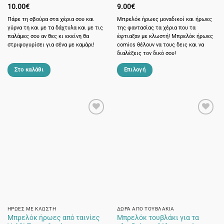
10.00
€
9.00
€
Πάρε τη σβούρα στα χέρια σου και
Μπρελόκ ήρωες μοναδικοί και ήρωες
γύρνα τη και με τα δάχτυλα και με τις
της φαντασίας τα χέρια που τα
παλάμες σου αν θες κι εκείνη θα
έφτιαξαν με κλωστή! Μπρελόκ ήρωες
στριφογυρίσει για σένα με καμάρι!
comics θέλουν να τους δεις και να
διαλέξεις τον δικό σου!
Στο καλάθι
Επιλογή
Αυτό
το
προϊόν
έχει
πολλαπλές
παραλλαγές.
Οι
επιλογές
μπορούν
να
επιλεγούν
στη
σελίδα
ΉΡΩΕΣ ΜΕ ΚΛΩΣΤΉ
ΔΏΡΑ ΑΠΌ ΤΟΥΒΛΆΚΙΑ
Μπρελόκ ήρωες από ταινίες
Μπρελόκ τουβλάκι για τα
του