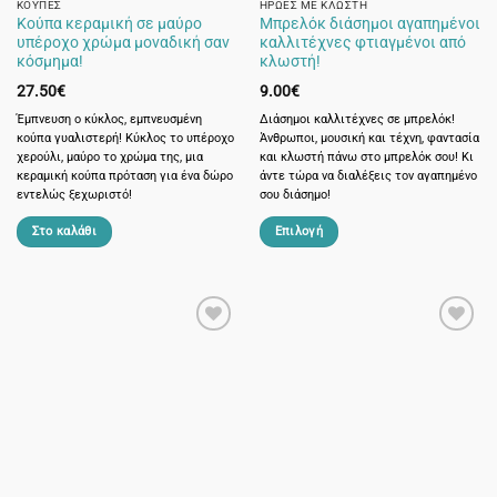
σελίδα
σελίδα
ΚΟΎΠΕΣ
ΉΡΩΕΣ ΜΕ ΚΛΩΣΤΉ
Κούπα κεραμική σε μαύρο
Μπρελόκ διάσημοι αγαπημένοι
του
του
υπέροχο χρώμα μοναδική σαν
καλλιτέχνες φτιαγμένοι από
προϊόντος
προϊόντος
κόσμημα!
κλωστή!
27.50
€
9.00
€
Έμπνευση ο κύκλος, εμπνευσμένη
Διάσημοι καλλιτέχνες σε μπρελόκ!
κούπα γυαλιστερή! Κύκλος το υπέροχο
Άνθρωποι, μουσική και τέχνη, φαντασία
χερούλι, μαύρο το χρώμα της, μια
και κλωστή πάνω στο μπρελόκ σου! Κι
κεραμική κούπα πρόταση για ένα δώρο
άντε τώρα να διαλέξεις τον αγαπημένο
εντελώς ξεχωριστό!
σου διάσημο!
Στο καλάθι
Επιλογή
Αυτό
το
προϊόν
έχει
πολλαπλές
παραλλαγές.
Οι
επιλογές
μπορούν
να
επιλεγούν