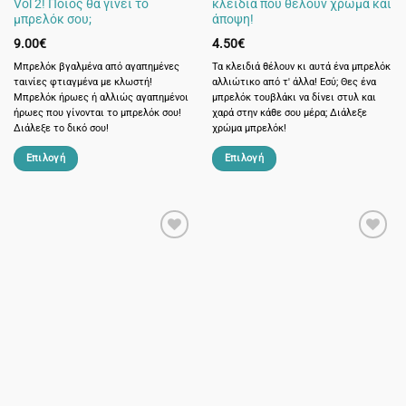
Vol 2! Ποιος θα γίνει το
κλειδιά που θέλουν χρώμα και
προϊόντος
μπρελόκ σου;
άποψη!
9.00
€
4.50
€
Μπρελόκ βγαλμένα από αγαπημένες
Τα κλειδιά θέλουν κι αυτά ένα μπρελόκ
ταινίες φτιαγμένα με κλωστή!
αλλιώτικο από τ' άλλα! Εσύ; Θες ένα
Μπρελόκ ήρωες ή αλλιώς αγαπημένοι
μπρελόκ τουβλάκι να δίνει στυλ και
ήρωες που γίνονται το μπρελόκ σου!
χαρά στην κάθε σου μέρα; Διάλεξε
Διάλεξε το δικό σου!
χρώμα μπρελόκ!
Επιλογή
Επιλογή
Αυτό
Αυτό
το
το
προϊόν
προϊόν
έχει
έχει
πολλαπλές
πολλαπλές
παραλλαγές.
παραλλαγές.
Οι
Οι
επιλογές
επιλογές
μπορούν
μπορούν
να
να
επιλεγούν
επιλεγούν
στη
στη