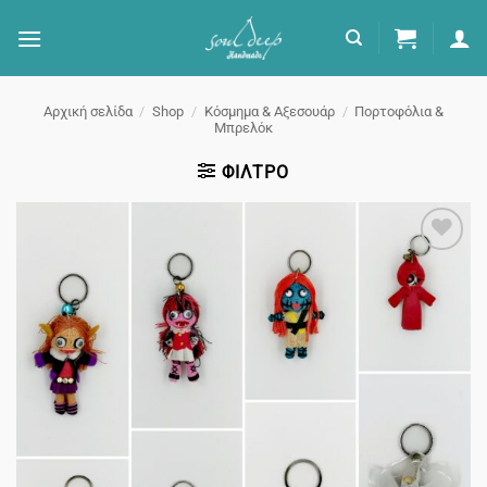
Μετάβαση
στο
περιεχόμενο
Αρχική σελίδα
/
Shop
/
Κόσμημα & Αξεσουάρ
/
Πορτοφόλια &
Μπρελόκ
ΦΊΛΤΡΟ