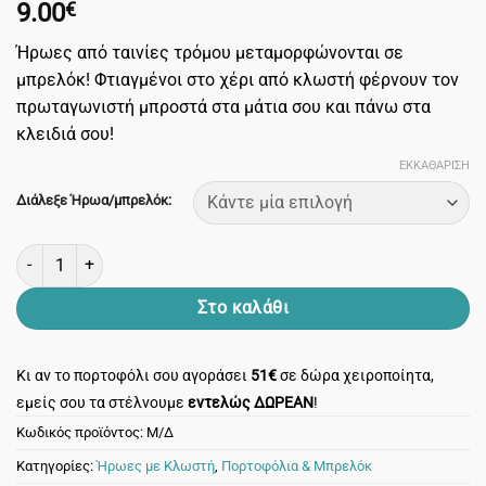
9.00
€
Ήρωες από ταινίες τρόμου μεταμορφώνονται σε
μπρελόκ! Φτιαγμένοι στο χέρι από κλωστή φέρνουν τον
πρωταγωνιστή μπροστά στα μάτια σου και πάνω στα
κλειδιά σου!
ΕΚΚΑΘΆΡΙΣΗ
Διάλεξε Ήρωα/μπρελόκ:
Μπρελόκ ήρωας ταινίας τρόμου! Διάλεξε ένα μπρελόκ θρίλερ! πο
Στο καλάθι
Κι αν το πορτοφόλι σου αγοράσει
51€
σε δώρα χειροποίητα,
εμείς σου τα στέλνουμε
εντελώς ΔΩΡΕΑΝ
!
Κωδικός προϊόντος:
Μ/Δ
Κατηγορίες:
Ήρωες με Κλωστή
,
Πορτοφόλια & Μπρελόκ