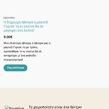
να
επιλεγούν
στη
σελίδα
ΣΒΟΎΡΕΣ
Η δίχρωμη σβούρα η μαγική!
του
Γύρισε τη κι εκείνη θα σε
προϊόντος
μαγέψει στο λεπτό!
9.00
€
Μια ιδιαίτερη σβούρα, η σβούρα μας η
μαγική! Γύρισε τη με τρόπο,
προσπάθησε το κι εκείνη θα σε
ανταμείψει μ' ένα ανάποδο
στριφογύρισμα!
Περισσότερα
Το χειροποίητο είναι ένα δέντρο