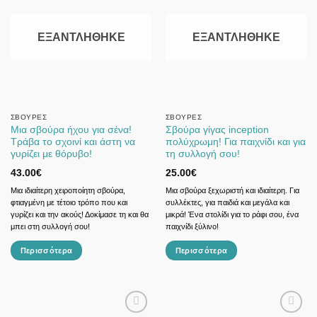
ΕΞΑΝΤΛΉΘΗΚΕ
ΕΞΑΝΤΛΉΘΗΚΕ
ΣΒΟΎΡΕΣ
ΣΒΟΎΡΕΣ
Μια σβούρα ήχου για σένα!
Σβούρα γίγας inception
Τράβα το σχοινί και άστη να
πολύχρωμη! Για παιχνίδι και για
γυρίζει με θόρυβο!
τη συλλογή σου!
43.00
€
25.00
€
Μια ιδιαίτερη χειροποίητη σβούρα,
Μια σβούρα ξεχωριστή και ιδιαίτερη. Για
φτιαγμένη με τέτοιο τρόπο που και
συλλέκτες, για παιδιά και μεγάλα και
γυρίζει και την ακούς! Δοκίμασε τη και θα
μικρά! Ένα στολίδι για το ράφι σου, ένα
μπει στη συλλογή σου!
παιχνίδι ξύλινο!
Περισσότερα
Περισσότερα