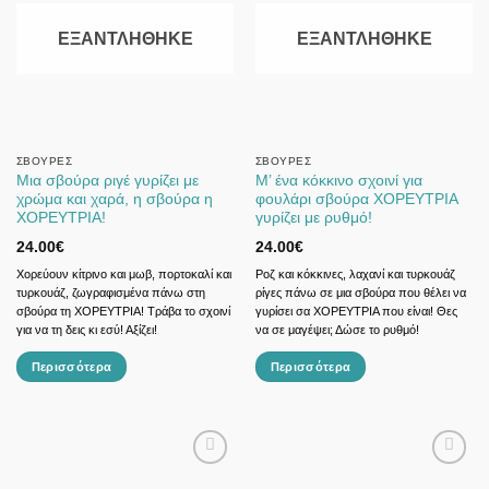
ΕΞΑΝΤΛΉΘΗΚΕ
ΕΞΑΝΤΛΉΘΗΚΕ
ΣΒΟΎΡΕΣ
ΣΒΟΎΡΕΣ
Μια σβούρα ριγέ γυρίζει με
Μ’ ένα κόκκινο σχοινί για
χρώμα και χαρά, η σβούρα η
φουλάρι σβούρα ΧΟΡΕΥΤΡΙΑ
ΧΟΡΕΥΤΡΙΑ!
γυρίζει με ρυθμό!
24.00
€
24.00
€
Χορεύουν κίτρινο και μωβ, πορτοκαλί και
Ροζ και κόκκινες, λαχανί και τυρκουάζ
τυρκουάζ, ζωγραφισμένα πάνω στη
ρίγες πάνω σε μια σβούρα που θέλει να
σβούρα τη ΧΟΡΕΥΤΡΙΑ! Τράβα το σχοινί
γυρίσει σα ΧΟΡΕΥΤΡΙΑ που είναι! Θες
για να τη δεις κι εσύ! Αξίζει!
να σε μαγέψει; Δώσε το ρυθμό!
Περισσότερα
Περισσότερα