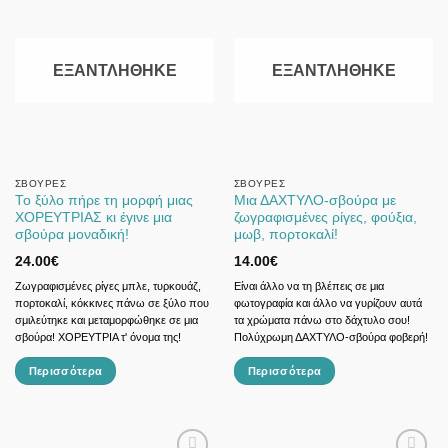
ΕΞΑΝΤΛΉΘΗΚΕ
ΕΞΑΝΤΛΉΘΗΚΕ
ΣΒΟΎΡΕΣ
ΣΒΟΎΡΕΣ
Το ξύλο πήρε τη μορφή μιας
Μια ΔΑΧΤΥΛΟ-σβούρα με
ΧΟΡΕΥΤΡΙΑΣ κι έγινε μια
ζωγραφισμένες ρίγες, φούξια,
σβούρα μοναδική!
μωβ, πορτοκαλί!
24.00
€
14.00
€
Ζωγραφισμένες ρίγες μπλε, τυρκουάζ,
Είναι άλλο να τη βλέπεις σε μια
πορτοκαλί, κόκκινες πάνω σε ξύλο που
φωτογραφία και άλλο να γυρίζουν αυτά
σμιλεύτηκε και μεταμορφώθηκε σε μια
τα χρώματα πάνω στο δάχτυλο σου!
σβούρα! ΧΟΡΕΥΤΡΙΑ τ' όνομα της!
Πολύχρωμη ΔΑΧΤΥΛΟ-σβούρα φοβερή!
Περισσότερα
Περισσότερα