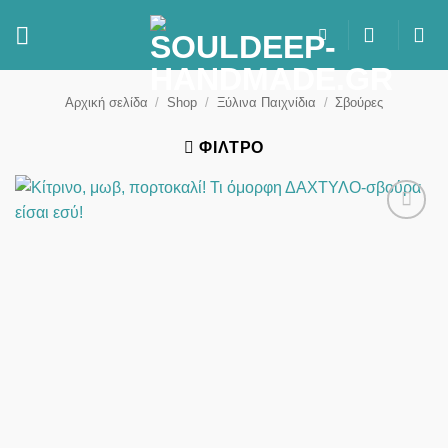
Μετάβαση
στο
περιεχόμενο
Αρχική σελίδα
/
Shop
/
Ξύλινα Παιχνίδια
/
Σβούρες
ΦΊΛΤΡΟ