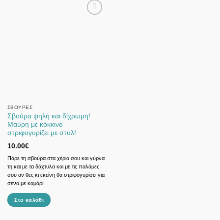
ΣΒΟΎΡΕΣ
Σβούρα ψηλή και δίχρωμη!
Μαύρη με κόκκινο
στριφογυρίζει με στυλ!
10.00
€
Πάρε τη σβούρα στα χέρια σου και γύρνα
τη και με τα δάχτυλα και με τις παλάμες
σου αν θες κι εκείνη θα στριφογυρίσει για
σένα με καμάρι!
Στο καλάθι