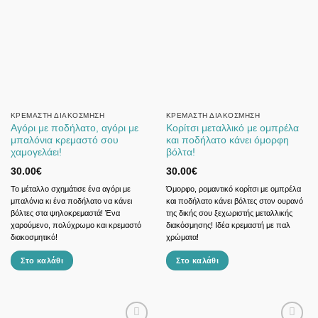
ΚΡΕΜΑΣΤΉ ΔΙΑΚΌΣΜΗΣΗ
ΚΡΕΜΑΣΤΉ ΔΙΑΚΌΣΜΗΣΗ
Αγόρι με ποδήλατο, αγόρι με
Κορίτσι μεταλλικό με ομπρέλα
μπαλόνια κρεμαστό σου
και ποδήλατο κάνει όμορφη
χαμογελάει!
βόλτα!
30.00
€
30.00
€
Το μέταλλο σχημάτισε ένα αγόρι με
Όμορφο, ρομαντικό κορίτσι με ομπρέλα
μπαλόνια κι ένα ποδήλατο να κάνει
και ποδήλατο κάνει βόλτες στον ουρανό
βόλτες στα ψηλοκρεμαστά! Ένα
της δικής σου ξεχωριστής μεταλλικής
χαρούμενο, πολύχρωμο και κρεμαστό
διακόσμησης! Ιδέα κρεμαστή με παλ
διακοσμητικό!
χρώματα!
Στο καλάθι
Στο καλάθι