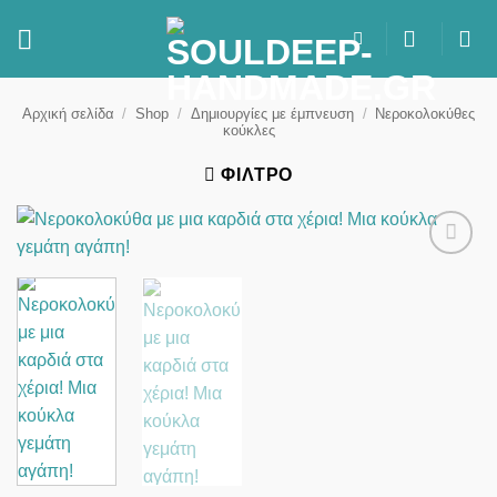
Μετάβαση
στο
περιεχόμενο
Αρχική σελίδα
/
Shop
/
Δημιουργίες με έμπνευση
/
Νεροκολοκύθες
κούκλες
ΦΊΛΤΡΟ