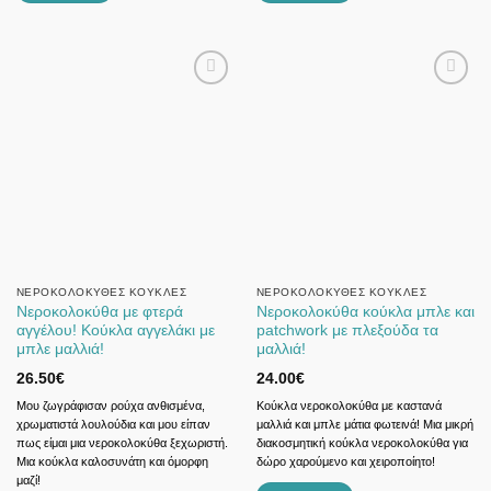
ΝΕΡΟΚΟΛΟΚΎΘΕΣ ΚΟΎΚΛΕΣ
ΝΕΡΟΚΟΛΟΚΎΘΕΣ ΚΟΎΚΛΕΣ
Νεροκολοκύθα με φτερά
Νεροκολοκύθα κούκλα μπλε και
αγγέλου! Κούκλα αγγελάκι με
patchwork με πλεξούδα τα
μπλε μαλλιά!
μαλλιά!
26.50
€
24.00
€
Μου ζωγράφισαν ρούχα ανθισμένα,
Κούκλα νεροκολοκύθα με καστανά
χρωματιστά λουλούδια και μου είπαν
μαλλιά και μπλε μάτια φωτεινά! Μια μικρή
πως είμαι μια νεροκολοκύθα ξεχωριστή.
διακοσμητική κούκλα νεροκολοκύθα για
Μια κούκλα καλοσυνάτη και όμορφη
δώρο χαρούμενο και χειροποίητο!
μαζί!