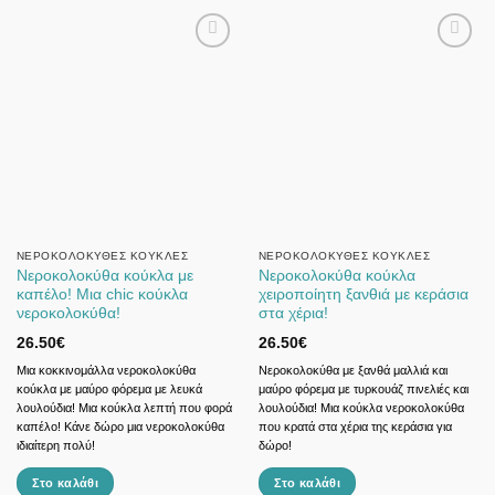
ΝΕΡΟΚΟΛΟΚΎΘΕΣ ΚΟΎΚΛΕΣ
ΝΕΡΟΚΟΛΟΚΎΘΕΣ ΚΟΎΚΛΕΣ
Νεροκολοκύθα κούκλα με
Νεροκολοκύθα κούκλα
καπέλο! Μια chic κούκλα
χειροποίητη ξανθιά με κεράσια
νεροκολοκύθα!
στα χέρια!
26.50
€
26.50
€
Μια κοκκινομάλλα νεροκολοκύθα
Νεροκολοκύθα με ξανθά μαλλιά και
κούκλα με μαύρο φόρεμα με λευκά
μαύρο φόρεμα με τυρκουάζ πινελιές και
λουλούδια! Μια κούκλα λεπτή που φορά
λουλούδια! Μια κούκλα νεροκολοκύθα
καπέλο! Κάνε δώρο μια νεροκολοκύθα
που κρατά στα χέρια της κεράσια για
ιδιαίτερη πολύ!
δώρο!
Στο καλάθι
Στο καλάθι