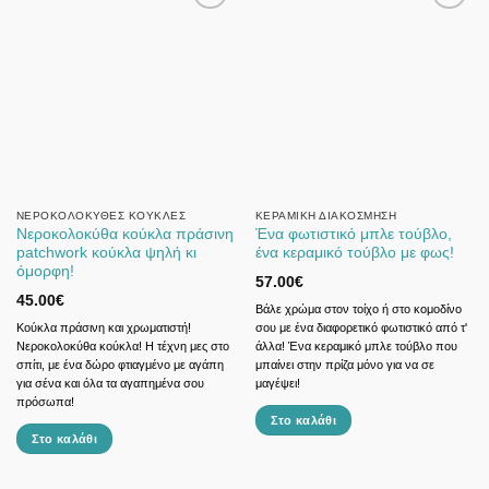
ΝΕΡΟΚΟΛΟΚΎΘΕΣ ΚΟΎΚΛΕΣ
ΚΕΡΑΜΙΚΉ ΔΙΑΚΌΣΜΗΣΗ
Νεροκολοκύθα κούκλα πράσινη
Ένα φωτιστικό μπλε τούβλο,
patchwork κούκλα ψηλή κι
ένα κεραμικό τούβλο με φως!
όμορφη!
57.00
€
45.00
€
Βάλε χρώμα στον τοίχο ή στο κομοδίνο
Κούκλα πράσινη και χρωματιστή!
σου με ένα διαφορετικό φωτιστικό από τ'
Νεροκολοκύθα κούκλα! Η τέχνη μες στο
άλλα! Ένα κεραμικό μπλε τούβλο που
σπίτι, με ένα δώρο φτιαγμένο με αγάπη
μπαίνει στην πρίζα μόνο για να σε
για σένα και όλα τα αγαπημένα σου
μαγέψει!
πρόσωπα!
Στο καλάθι
Στο καλάθι