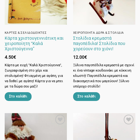
ΚΆΡΤΕΣ & ΣΕΛΙΔΟΔΕΊΚΤΕΣ
ΧΕΙΡΟΠΟΊΗΤΑ ΔΏΡΑ & ΣΤΟΛΊΔΙΑ
Κάρτα χριστουγεννιάτικη και
Στολίδια κρεμαστά
χειροποίητη “Καλά
παγοπέδιλα! Στολίδια που
Χριστούγεννα”
χορεύουν στο χιόνι!
4.50
€
12.00
€
Κάρτα με ευχή "Καλά Χριστούγεννα",
Ξύλινα παγοπέδιλα κρεμαστά με σχοινί
ζωγραφισμένη στο χέρι και
κι ένα vintage κουδουνάκι με κόκκινη
στολισμένη! Φτιαγμένη με αγάπη, για
κλωστή! Παγοπέδιλα κρεμαστά και
να δοθεί με αγάπη! Κάρτα για να μπει
διακοσμητικά που μαγεύουν! Ξύλινο
με τα δώρα σου μαζί!
υπέροχο στολίδι!
Στο καλάθι
Στο καλάθι