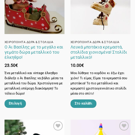
ΧΕΙΡΟΠΟΊΗΤΑ ΔΏΡΑ & ΣΤΟΛΊΔΙΑ
ΧΕΙΡΟΠΟΊΗΤΑ ΔΏΡΑ & ΣΤΟΛΊΔΙΑ
Ο Άι Βασίλης με το μεγάλο και
Λευκά μποτάκια κρεμαστά,
γεμάτο δώρα μεταλλικό του
στολίδια χιονισμένα! Στολίδι
έλκηθρο!
μεταλλικό!
23.50
€
10.00
€
Ένα μεταλλικό και vintage έλκηθρο
Μου λύθηκε το κορδόνι κι έξω έχει
διάλεξε ο Άι Βασίλης να βάλει μέσα τα
χιόνι! Τι είμαι; Είμαι τα κρεμαστά σου
μεταλλικά του δώρα. Χριστούγεννα με
μποτάκια! Το πιο μεταλλικό και
μεταλλική υπέροχη διακόσμηση! Το
κρεμαστό χριστουγεννιάτικο στολίδι
τέλειο δώρο!
μέσα στο σπίτι!
Επιλογή
Στο καλάθι
Αυτό
το
προϊόν
έχει