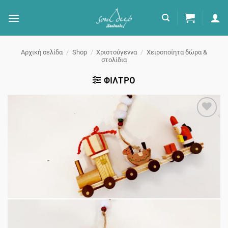
Μετάβαση
στο
περιεχόμενο
Αρχική σελίδα
/
Shop
/
Χριστούγεννα
/
Χειροποίητα δώρα &
στολίδια
ΦΊΛΤΡΟ