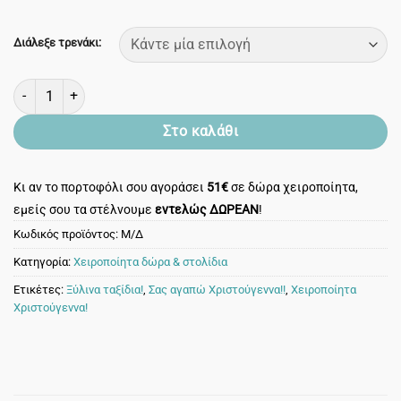
Διάλεξε τρενάκι:
Τρενάκι κρεμαστό με χάντρες, κουδουνάκι και pon pon! Ho ho ho! 
Στο καλάθι
Κι αν το πορτοφόλι σου αγοράσει
51€
σε δώρα χειροποίητα,
εμείς σου τα στέλνουμε
εντελώς ΔΩΡΕΑΝ
!
Κωδικός προϊόντος:
Μ/Δ
Κατηγορία:
Χειροποίητα δώρα & στολίδια
Ετικέτες:
Ξύλινα ταξίδια!
,
Σας αγαπώ Χριστούγεννα!!
,
Χειροποίητα
Χριστούγεννα!