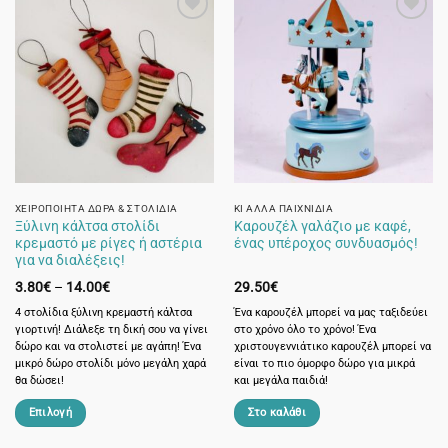
ΧΕΙΡΟΠΟΊΗΤΑ ΔΏΡΑ & ΣΤΟΛΊΔΙΑ
ΚΙ ΆΛΛΑ ΠΑΙΧΝΊΔΙΑ
Ξύλινη κάλτσα στολίδι
Καρουζέλ γαλάζιο με καφέ,
κρεμαστό με ρίγες ή αστέρια
ένας υπέροχος συνδυασμός!
για να διαλέξεις!
Price
3.80
€
–
14.00
€
29.50
€
range:
3.80€
4 στολίδια ξύλινη κρεμαστή κάλτσα
Ένα καρουζέλ μπορεί να μας ταξιδεύει
through
γιορτινή! Διάλεξε τη δική σου να γίνει
στο χρόνο όλο το χρόνο! Ένα
14.00€
δώρο και να στολιστεί με αγάπη! Ένα
χριστουγεννιάτικο καρουζέλ μπορεί να
μικρό δώρο στολίδι μόνο μεγάλη χαρά
είναι το πιο όμορφο δώρο για μικρά
θα δώσει!
και μεγάλα παιδιά!
Επιλογή
Στο καλάθι
Αυτό