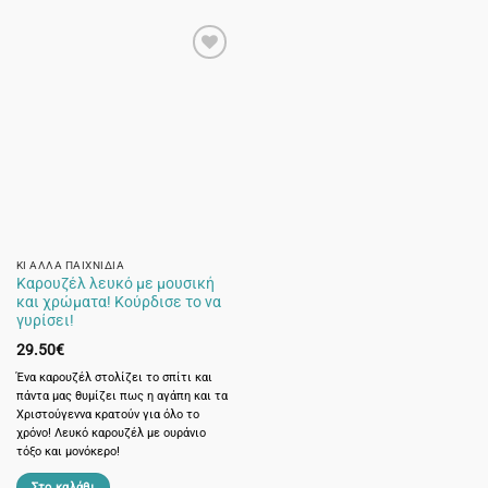
το
προϊόν
έχει
πολλαπλές
παραλλαγές.
Οι
επιλογές
μπορούν
να
επιλεγούν
στη
σελίδα
ΚΙ ΆΛΛΑ ΠΑΙΧΝΊΔΙΑ
Καρουζέλ λευκό με μουσική
του
και χρώματα! Κούρδισε το να
προϊόντος
γυρίσει!
29.50
€
Ένα καρουζέλ στολίζει το σπίτι και
πάντα μας θυμίζει πως η αγάπη και τα
Χριστούγεννα κρατούν για όλο το
χρόνο! Λευκό καρουζέλ με ουράνιο
τόξο και μονόκερο!
Στο καλάθι