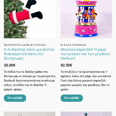
πολλαπλές
παραλλαγές.
Οι
επιλογές
μπορούν
να
επιλεγούν
στη
σελίδα
ΧΕΙΡΟΠΟΊΗΤΑ ΔΏΡΑ & ΣΤΟΛΊΔΙΑ
ΚΙ ΆΛΛΑ ΠΑΙΧΝΊΔΙΑ
Ο Αι Βασίλης κάνει μια βουτιά
Μουσικό καρουζέλ! Η χαρά
του
διακοσμητική πάνω στο
των μικρών και των μεγάλων
προϊόντος
δέντρο μας!
παιδιών!
20.00
€
32.50
€
Τα πόδια του Αι Βασίλη ήρθαν στο
Το στολίζεις τα Χριστούγεννα και τ'
δέντρο μας κι έπεσαν με τα μούτρα στη
αφήνεις πάνω στο ράφι σου για πάντα!
δουλειά! Χριστουγεννιάτικη πινελιά με
Γιατί ένα ξύλινο μουσικό καρουζέλ
γέλιο, τα πόδια του Αι Βασίλη! Τι
μαγεύει μικρούς και μεγάλους όλο το
ψάχνει άραγε;
χρόνο.
Στο καλάθι
Στο καλάθι