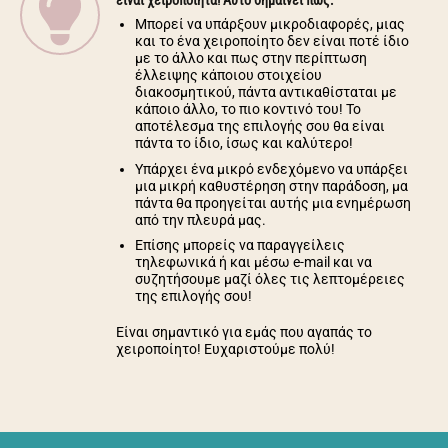
είναι χειροποίητα! Αυτό σημαίνει πως:
Μπορεί να υπάρξουν μικροδιαφορές, μιας
και το ένα χειροποίητο δεν είναι ποτέ ίδιο
με το άλλο και πως στην περίπτωση
έλλειψης κάποιου στοιχείου
διακοσμητικού, πάντα αντικαθίσταται με
κάποιο άλλο, το πιο κοντινό του! Το
αποτέλεσμα της επιλογής σου θα είναι
πάντα το ίδιο, ίσως και καλύτερο!
Υπάρχει ένα μικρό ενδεχόμενο να υπάρξει
μια μικρή καθυστέρηση στην παράδοση, μα
πάντα θα προηγείται αυτής μια ενημέρωση
από την πλευρά μας.
Επίσης μπορείς να παραγγείλεις
τηλεφωνικά ή και μέσω e-mail και να
συζητήσουμε μαζί όλες τις λεπτομέρειες
της επιλογής σου!
Είναι σημαντικό για εμάς που αγαπάς το
χειροποίητο! Ευχαριστούμε πολύ!