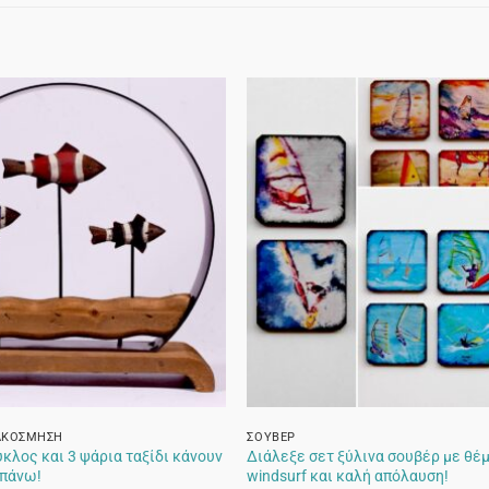
ΙΑΚΌΣΜΗΣΗ
ΣΟΥΒΈΡ
κλος και 3 ψάρια ταξίδι κάνουν
Διάλεξε σετ ξύλινα σουβέρ με θέμ
επάνω!
windsurf και καλή απόλαυση!