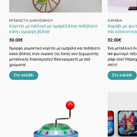
του
προϊόντος
ΚΡΕΜΑΣΤΉ ΔΙΑΚΌΣΜΗΣΗ
ΚΑΡΆΒΙΑ
Κορίτσι μεταλλικό με ομπρέλα και ποδήλατο
Καράβι με φωτ
κάνει όμορφη βόλτα!
και κόκκινο κα
30.00
€
32.00
€
Όμορφο, ρομαντικό κορίτσι με ομπρέλα και ποδήλατο
Ένα μεταλλικό δ
κάνει βόλτες στον ουρανό της δικής σου ξεχωριστής
led φωτισμό ταξι
μεταλλικής διακόσμησης! Ιδέα κρεμαστή με παλ
ράφι σου! Υπέρο
χρώματα!
σπίτι!
Στο καλάθι
Στο καλάθι