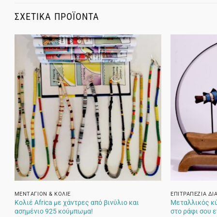
ΣΧΕΤΙΚΆ ΠΡΟΪΌΝΤΑ
ΜΕΝΤΑΓΙΌΝ & ΚΟΛΙΈ
ΕΠΙΤΡΑΠΈΖΙΑ Δ
Κολιέ Africa με χάντρες από βινύλιο και
Μεταλλικός κύ
ασημένιο 925 κούμπωμα!
στο ράφι σου 