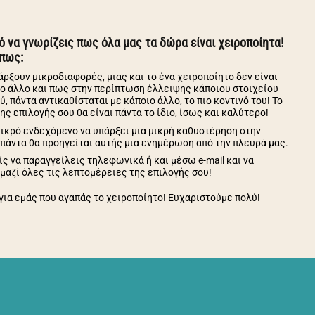
ό να γνωρίζεις πως όλα μας τα δώρα είναι χειροποίητα!
 πως:
ρξουν μικροδιαφορές, μιας και το ένα χειροποίητο δεν είναι
 το άλλο και πως στην περίπτωση έλλειψης κάποιου στοιχείου
, πάντα αντικαθίσταται με κάποιο άλλο, το πιο κοντινό του! Το
ς επιλογής σου θα είναι πάντα το ίδιο, ίσως και καλύτερο!
μικρό ενδεχόμενο να υπάρξει μια μικρή καθυστέρηση στην
 πάντα θα προηγείται αυτής μια ενημέρωση από την πλευρά μας.
ς να παραγγείλεις τηλεφωνικά ή και μέσω e-mail και να
μαζί όλες τις λεπτομέρειες της επιλογής σου!
 για εμάς που αγαπάς το χειροποίητο! Ευχαριστούμε πολύ!