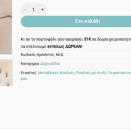
Δαχτυλίδια ασημένια σύμβολα! Διάλεξε το για όποιο δάχτ
Στο καλάθι
Κι αν το πορτοφόλι σου αγοράσει
51€
σε δώρα χειροποίητα
τα στέλνουμε
εντελώς ΔΩΡΕΑΝ
!
Κωδικός προϊόντος:
Μ/Δ
Κατηγορία:
Δαχτυλίδια
Ετικέτες:
Μεταλλικές πινελιές
,
Πινελιές με στυλ!
,
Τα φανταστικ
μου