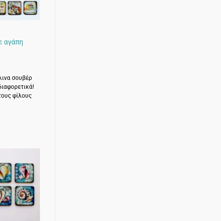
ε αγάπη
ύλινα σουβέρ
διαφορετικά!
 τους φίλους