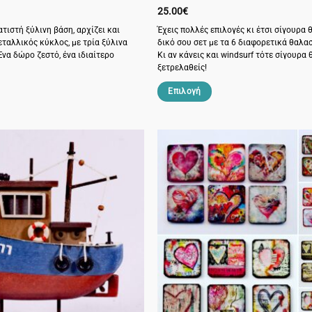
25.00
€
τιστή ξύλινη βάση, αρχίζει και
Έχεις πολλές επιλογές κι έτσι σίγουρα 
εταλλικός κύκλος, με τρία ξύλινα
δικό σου σετ με τα 6 διαφορετικά θαλα
Ένα δώρο ζεστό, ένα ιδιαίτερο
Κι αν κάνεις και windsurf τότε σίγουρα 
ξετρελαθείς!
Επιλογή
Αυτό
το
προϊόν
έχει
πολλαπλές
παραλλαγές.
Οι
επιλογές
μπορούν
να
επιλεγούν
στη
σελίδα