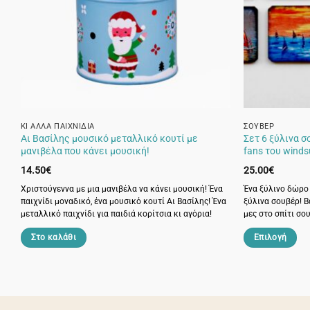
ΚΙ ΆΛΛΑ ΠΑΙΧΝΊΔΙΑ
ΣΟΥΒΈΡ
Αι Βασίλης μουσικό μεταλλικό κουτί με
Σετ 6 ξύλινα σ
μανιβέλα που κάνει μουσική!
fans του winds
14.50
€
25.00
€
Χριστούγεννα με μια μανιβέλα να κάνει μουσική! Ένα
Ένα ξύλινο δώρο 
παιχνίδι μοναδικό, ένα μουσικό κουτί Αι Βασίλης! Ένα
ξύλινα σουβέρ! Β
μεταλλικό παιχνίδι για παιδιά κορίτσια κι αγόρια!
μες στο σπίτι σο
Στο καλάθι
Επιλογή
Αυτό
το
προϊόν
έχει