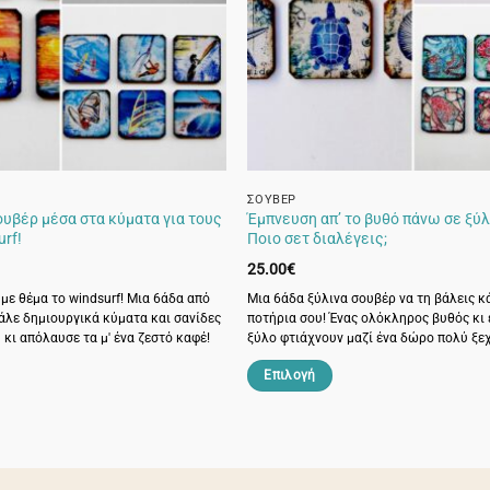
μπορούν
να
επιλεγούν
στη
σελίδα
του
προϊόντος
ΣΟΥΒΈΡ
ουβέρ μέσα στα κύματα για τους
Έμπνευση απ’ το βυθό πάνω σε ξύλ
urf!
Ποιο σετ διαλέγεις;
25.00
€
με θέμα το windsurf! Μια 6άδα από
Μια 6άδα ξύλινα σουβέρ να τη βάλεις κ
άλε δημιουργικά κύματα και σανίδες
ποτήρια σου! Ένας ολόκληρος βυθός κι 
υ κι απόλαυσε τα μ' ένα ζεστό καφέ!
ξύλο φτιάχνουν μαζί ένα δώρο πολύ ξε
Επιλογή
Αυτό
το
προϊόν
έχει