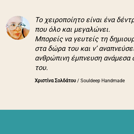
πολλαπλές
παραλλαγές.
Οι
Το χειροποίητο είναι ένα δέντ
επιλογές
που όλο και μεγαλώνει.
μπορούν
Μπορείς να γευτείς τη δημιου
να
επιλεγούν
στα δώρα του και ν’ αναπνεύσε
στη
ανθρώπινη έμπνευση ανάμεσα 
σελίδα
του
του.
προϊόντος
Χριστίνα Σολδάτου
/
Souldeep Handmade