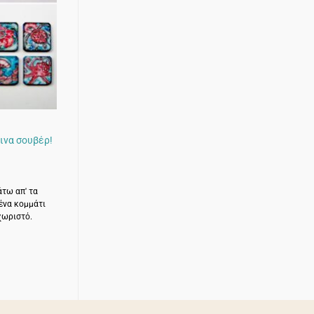
ινα σουβέρ!
άτω απ' τα
ένα κομμάτι
χωριστό.