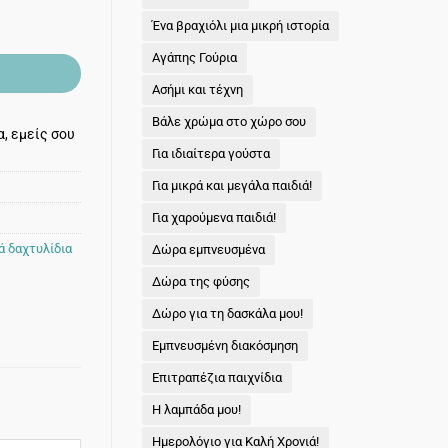
μέσα
τους
υλο θες! ποσότητα
Ένα βραχιόλι μια μικρή ιστορία
πάντα
τα
Αγάπης Γούρια
Χριστούγεννα;
Δε
γίνεται!
Ασήμι και τέχνη
Βάλε χρώμα στο χώρο σου
, εμείς σου
Για ιδιαίτερα γούστα
Για μικρά και μεγάλα παιδιά!
Για χαρούμενα παιδιά!
ά δαχτυλίδια
Δώρα εμπνευσμένα
Δώρα της φύσης
Δώρο για τη δασκάλα μου!
Εμπνευσμένη διακόσμηση
Επιτραπέζια παιχνίδια
Η λαμπάδα μου!
Ημερολόγιο για Καλή Χρονιά!