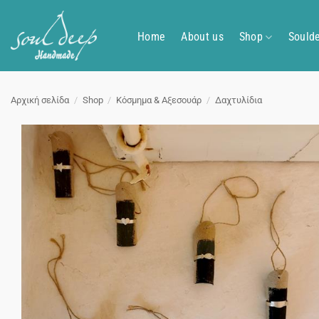
Μετάβαση
στο
Home
About us
Shop
Sould
περιεχόμενο
Αρχική σελίδα
/
Shop
/
Κόσμημα & Αξεσουάρ
/
Δαχτυλίδια