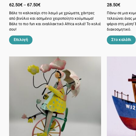
Price
62.50
€
–
67.50
€
28.50
€
range:
62.50€
Βάλε το καλοκαίρι στο λαιμό με χρώματα, χάντρες
Πάνω σε μια κυμα
through
από βινύλιο και ασημένιο χειροποίητο κούμπωμα!
τελειώνει ένας μ
67.50€
Βάλε το πιο fun και εναλλακτικό Africa κολιέ! Το κολιέ
ψάρια στη μέση! 
σου!
διακοσμητικό.
Επιλογή
Στο καλάθι
Αυτό
το
προϊόν
έχει
πολλαπλές
παραλλαγές.
Οι
επιλογές
μπορούν
να
επιλεγούν
στη
σελίδα