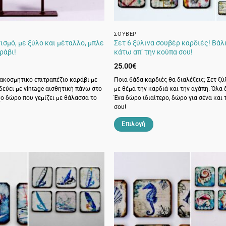
του
προϊόντος
ΣΟΥΒΈΡ
ισμό, με ξύλο και μέταλλο, μπλε
Σετ 6 ξύλινα σουβέρ καρδιές! Βάλ
ράβι!
κάτω απ’ την κούπα σου!
25.00
€
ιακοσμητικό επιτραπέζιο καράβι με
Ποια 6άδα καρδιές θα διαλέξεις; Σετ ξ
δεύει με vintage αισθητική πάνω στο
με θέμα την καρδιά και την αγάπη. Όλα 
χο δώρο που γεμίζει με θάλασσα το
Ένα δώρο ιδιαίτερο, δώρο για σένα και
σου!
Επιλογή
Αυτό
το
προϊόν
έχει
πολλαπλές
παραλλαγές.
Οι
επιλογές