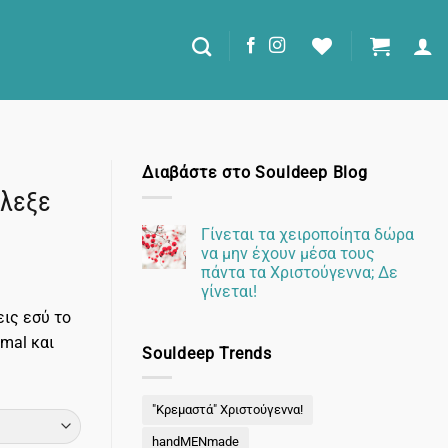
Διαβάστε στο Souldeep Blog
άλεξε
Γίνεται τα χειροποίητα δώρα
να μην έχουν μέσα τους
πάντα τα Χριστούγεννα; Δε
γίνεται!
Δεν
εις εσύ το
υπάρχουν
σχόλια
mal και
Souldeep Trends
στο
Γίνεται
τα
χειροποίητα
δώρα
"Κρεμαστά" Χριστούγεννα!
να
μην
handMENmade
έχουν