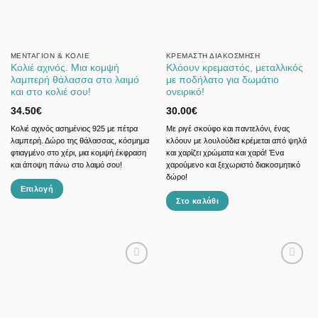
ΜΕΝΤΑΓΙΌΝ & ΚΟΛΙΈ
ΚΡΕΜΑΣΤΉ ΔΙΑΚΌΣΜΗΣΗ
Κολιέ αχινός. Μια κομψή
Κλόουν κρεμαστός, μεταλλικός
λαμπερή θάλασσα στο λαιμό
με ποδήλατο για δωμάτιο
και στο κολιέ σου!
ονειρικό!
34.50
€
30.00
€
Κολιέ αχινός ασημένιος 925 με πέτρα
Με ριγέ σκούφο και παντελόνι, ένας
λαμπερή. Δώρο της θάλασσας, κόσμημα
κλόουν με λουλούδια κρέμεται από ψηλά
φτιαγμένο στο χέρι, μια κομψή έκφραση
και χαρίζει χρώματα και χαρά! Ένα
και άποψη πάνω στο λαιμό σου!
χαρούμενο και ξεχωριστό διακοσμητικό
δώρο!
Επιλογή
Στο καλάθι
Αυτό
το
προϊόν
έχει
πολλαπλές
παραλλαγές.
Οι
επιλογές