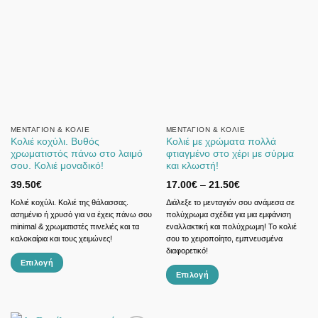
πολλαπλές
παραλλαγές.
Οι
επιλογές
μπορούν
να
επιλεγούν
στη
σελίδα
ΜΕΝΤΑΓΙΌΝ & ΚΟΛΙΈ
ΜΕΝΤΑΓΙΌΝ & ΚΟΛΙΈ
Κολιέ κοχύλι. Βυθός
Κολιέ με χρώματα πολλά
του
χρωματιστός πάνω στο λαιμό
φτιαγμένο στο χέρι με σύρμα
προϊόντος
σου. Κολιέ μοναδικό!
και κλωστή!
Price
39.50
€
17.00
€
–
21.50
€
range:
17.00€
Κολιέ κοχύλι. Κολιέ της θάλασσας.
Διάλεξε το μενταγιόν σου ανάμεσα σε
through
ασημένιο ή χρυσό για να έχεις πάνω σου
πολύχρωμα σχέδια για μια εμφάνιση
21.50€
minimal & χρωματιστές πινελιές και τα
εναλλακτική και πολύχρωμη! Το κολιέ
καλοκαίρια και τους χειμώνες!
σου το χειροποίητο, εμπνευσμένα
διαφορετικό!
Επιλογή
Επιλογή
Αυτό
Αυτό
το
το
προϊόν