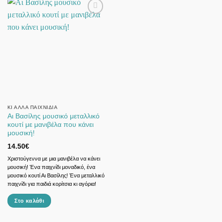
προϊόν
έχει
έχει
πολλαπλές
πολλαπλές
παραλλαγές.
παραλλαγές.
Οι
Οι
επιλογές
επιλογές
μπορούν
μπορούν
να
να
επιλεγούν
επιλεγούν
στη
στη
σελίδα
σελίδα
του
ΚΙ ΆΛΛΑ ΠΑΙΧΝΊΔΙΑ
Αι Βασίλης μουσικό μεταλλικό
του
προϊόντος
κουτί με μανιβέλα που κάνει
προϊόντος
μουσική!
14.50
€
Χριστούγεννα με μια μανιβέλα να κάνει
μουσική! Ένα παιχνίδι μοναδικό, ένα
μουσικό κουτί Αι Βασίλης! Ένα μεταλλικό
παιχνίδι για παιδιά κορίτσια κι αγόρια!
Στο καλάθι