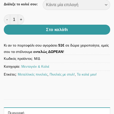
Διάλεξε το κολιέ σου:
Κολιέ κύκλος ασημένιος, minimal αλυσίδα και χαραγμένα σύμ
Στο καλάθι
Κι αν το πορτοφόλι σου αγοράσει
51€
σε δώρα χειροποίητα, εμείς
σου τα στέλνουμε
εντελώς ΔΩΡΕΑΝ
!
Κωδικός προϊόντος:
Μ/Δ
Κατηγορία:
Μενταγιόν & Κολιέ
Ετικέτες:
Μεταλλικές πινελιές
,
Πινελιές με στυλ!
,
Τα κολιέ μου!
Περιγραφή