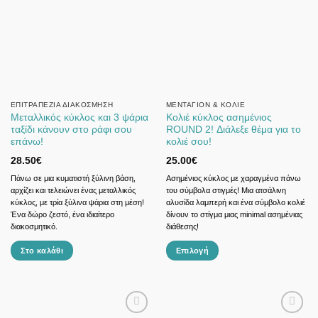
Οι
επιλογές
μπορούν
να
επιλεγούν
στη
σελίδα
ΕΠΙΤΡΑΠΈΖΙΑ ΔΙΑΚΌΣΜΗΣΗ
ΜΕΝΤΑΓΙΌΝ & ΚΟΛΙΈ
Μεταλλικός κύκλος και 3 ψάρια
Κολιέ κύκλος ασημένιος
του
ταξίδι κάνουν στο ράφι σου
ROUND 2! Διάλεξε θέμα για το
προϊόντος
επάνω!
κολιέ σου!
28.50
€
25.00
€
Πάνω σε μια κυματιστή ξύλινη βάση,
Ασημένιος κύκλος με χαραγμένα πάνω
αρχίζει και τελειώνει ένας μεταλλικός
του σύμβολα στιγμές! Μια ατσάλινη
κύκλος, με τρία ξύλινα ψάρια στη μέση!
αλυσίδα λαμπερή και ένα σύμβολο κολιέ
Ένα δώρο ζεστό, ένα ιδιαίτερο
δίνουν το στίγμα μιας minimal ασημένιας
διακοσμητικό.
διάθεσης!
Στο καλάθι
Επιλογή
Αυτό
το
προϊόν
έχει