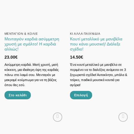
μπορούν
να
επιλεγούν
στη
σελίδα
του
ΜΕΝΤΑΓΙΌΝ & ΚΟΛΙΈ
ΚΙ ΆΛΛΑ ΠΑΙΧΝΊΔΙΑ
Μενταγιόν καρδιά ασύμμετρη
Κουτί μεταλλικό με μανιβέλα
προϊόντος
χρυσή με σμάλτο! Η καρδιά
που κάνει μουσική! Διάλεξε
αλλιώς!
σχέδιο!
23.00
€
14.50
€
Ασύμμετρη καρδιά. Μισή χρυσή, μισή
Ένα κουτί μεταλλικό με μανιβέλα σε
κόκκινη, μια ιδιαίτερη όψη της καρδιάς
περιμένει να το διαλέξεις ανάμεσα σε 3
πάνω στο λαιμό σου. Μενταγιόν με
ξεχωριστά σχέδια! Αυτοκίνητο, μπάλα &
μακραμέ κούμπωμα για να τη βάζεις
τσίρκο, παιδικά μουσικά κουτιά για
όπου θες εσύ.
αγόρια!
Στο καλάθι
Επιλογή
Αυτό
το
προϊόν
έχει
πολλαπλές
παραλλαγές.